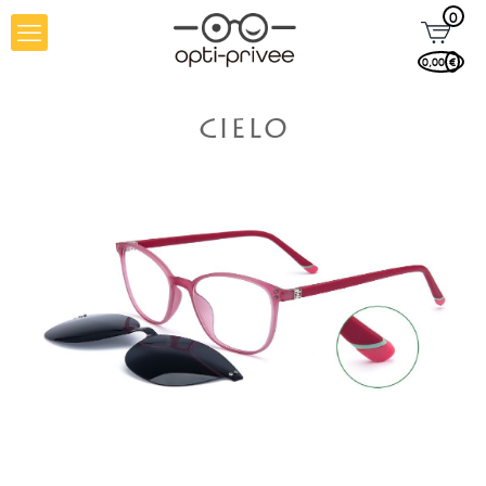
0
0,00
€
CIELO