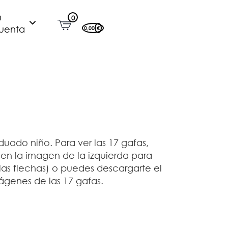
n
0
uenta
0,00
€
uado niño. Para ver las 17 gafas,
 en la imagen de la izquierda para
las flechas) o puedes descargarte el
ágenes de las 17 gafas.